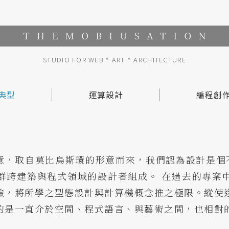
STUDIO FOR WEB ^ ART ^ ARCHITECTURE
典型
運算設計
編程創
建築
室內/其他
 莫比創意，取自莫比烏斯環的形意而來，我們認為設計是
群跨建築與程式領域的設計者組成。 在過去的專案
驗，將所學之型態設計與計算機概念推之極限。縱使
的是一直介於空間、程式語言、與藝術之間，也相對